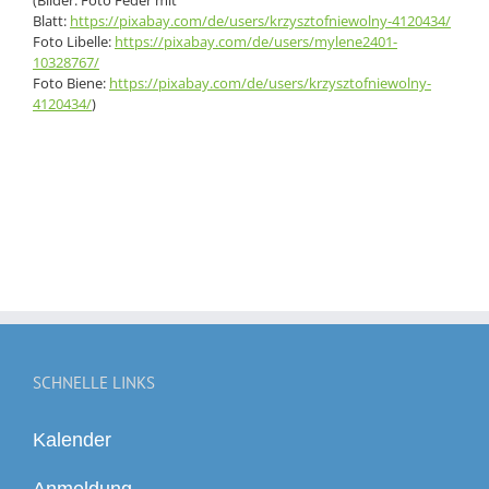
Blatt:
https://pixabay.com/de/users/krzysztofniewolny-4120434/
Foto Libelle:
https://pixabay.com/de/users/mylene2401-
10328767/
Foto Biene:
https://pixabay.com/de/users/krzysztofniewolny-
4120434/
)
SCHNELLE LINKS
Kalender