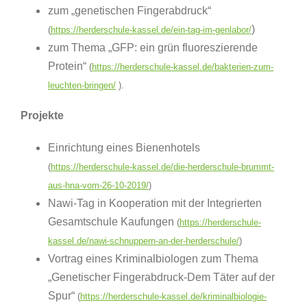
zum „genetischen Fingerabdruck“
)
(
https://herderschule-kassel.de/ein-tag-im-genlabor/
zum Thema „GFP: ein grün fluoreszierende
Protein“
(
https://herderschule-kassel.de/bakterien-zum-
leuchten-bringen/
).
Projekte
Einrichtung eines Bienenhotels
(
https://herderschule-kassel.de/die-herderschule-brummt-
aus-hna-vom-26-10-2019/
)
Nawi-Tag in Kooperation mit der Integrierten
Gesamtschule Kaufungen
(
https://herderschule-
kassel.de/nawi-schnuppern-an-der-herderschule/
)
Vortrag eines Kriminalbiologen zum Thema
„Genetischer Fingerabdruck-Dem Täter auf der
Spur“
(
https://herderschule-kassel.de/kriminalbiologie-