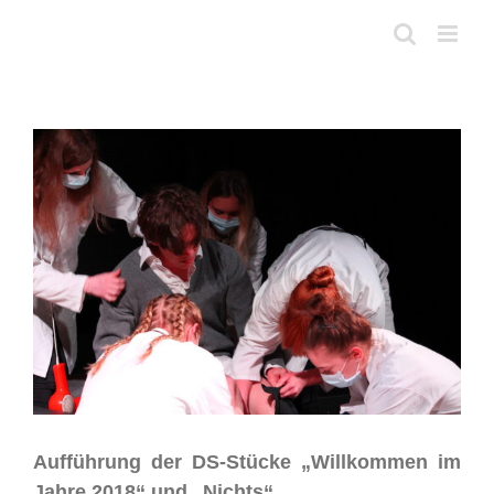
Skip
to
content
View
Larger
Image
Aufführung der DS-Stücke „Willkommen im
Jahre 2018“ und „Nichts“