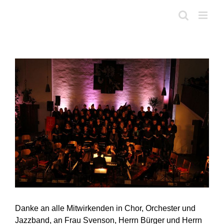
Skip
to
content
View
Larger
Image
Danke an alle Mitwirkenden in Chor, Orchester und
Jazzband, an Frau Svenson, Herrn Bürger und Herrn