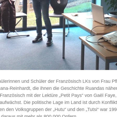
lerinnen und Schüler der Französisch LKs von Frau Pfl
a-Reinhardt, die ihnen die Geschichte Ruandas näherb
 Französisch mit der Lektüre „Petit Pays“ von Gaël Fay
aufwächst. Die politische Lage im Land ist durch Konfli
chen den Volksgruppen der „Hutu“ und den „Tutsi“ war 19
e daraus mit mehr als 800.000 Opfern.