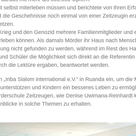
 selbst miterleben müssen und berichtete von ihren Erf
nt die Geschehnisse noch einmal von einer Zeitzeugin e
etzen.
rieg und den Genozid mehrere Familienmitglieder und en
rleben können. Als damals Mörder ihr Haus nach Mensch
nung nicht gefunden zu werden, während im Rest des H
und Schüler die Möglichkeit sich direkt an die Referent
urch die Lektüre ergaben, beantwortet werden.
on „Iriba Slalom international e.V.“ in Ruanda ein, um di
 unterstützen und Kindern ein besseres Leben zu ermögl
Herderschule Zeitzeugen, wie Denise Uwimana-Reinhardt 
Einblicke in solche Themen zu erhalten.