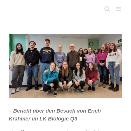
Skip
to
content
View
Larger
Image
– Bericht über den Besuch von Erich
Krahmer im LK Biologie Q3 –