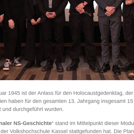
ar 1945 ist der Anlass für den Holocaustgedenktag, der 
en haben für den gesamten 13. Jahrgang insgesamt 15 
t und durchgeführt wurden.
onaler NS-Geschichte
“ stand im Mittelpunkt dieser Mod
er Volkshochschule Kassel stattgefunden hat. Die Plan