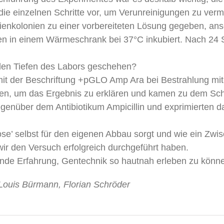
die einzelnen Schritte vor, um Verunreinigungen zu ver
ienkolonien zu einer vorbereiteten Lösung gegeben, an
den in einem Wärmeschrank bei 37°C inkubiert. Nach 24
den Tiefen des Labors geschehen?
mit der Beschriftung +pGLO Amp Ara bei Bestrahlung mit
en, um das Ergebnis zu erklären und kamen zu dem Schl
enüber dem Antibiotikum Ampicillin und exprimierten d
se’ selbst für den eigenen Abbau sorgt und wie ein Zwis
wir den Versuch erfolgreich durchgeführt haben.
rnde Erfahrung, Gentechnik so hautnah erleben zu könn
-Louis Bürmann, Florian Schröder