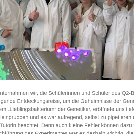
ternahmen wir, die Schülerinnen und Schüler des Q2-Bio
fregende Entdeckungsreise, um die Geheimnisse der Gene
em „Lieblingsbakterium“ der Genetiker, eröffnete uns tief
 Kleingruppen und es war aufregend, selbst zu pipetiere
Tutorin beachtet. Denn auch kleine Fehler können dazu 
chführung des Experimentes war es deshalb wichtig, die