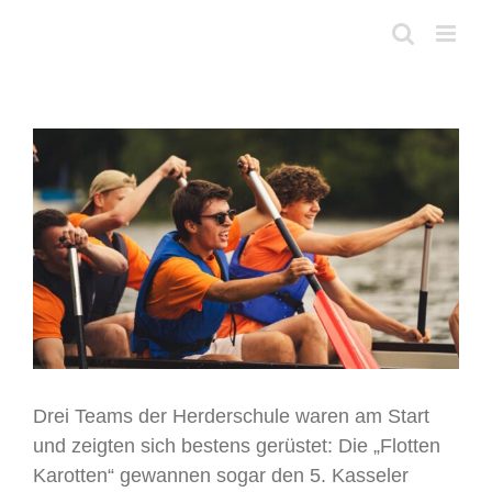
Skip
to
content
View
Larger
Image
Drei Teams der Herderschule waren am Start
und zeigten sich bestens gerüstet: Die „Flotten
Karotten“ gewannen sogar den 5. Kasseler