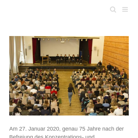
Skip
to
content
View
Larger
Image
Am 27. Januar 2020, genau 75 Jahre nach der
Befreiung des Konzentrations- und